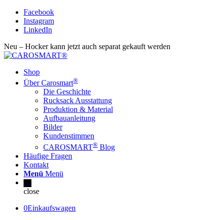
Facebook
Instagram
LinkedIn
Neu – Hocker kann jetzt auch separat gekauft werden
Shop
®
Über Carosmart
Die Geschichte
Rucksack Ausstattung
Produktion & Material
Aufbauanleitung
Bilder
Kundenstimmen
®
CAROSMART
Blog
Häufige Fragen
Kontakt
Menü
Menü
0
close
0
Einkaufswagen